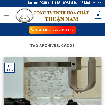
Skip
Hotline: 0938.414.118 - 0964.414.118 Mail: thunaco
to
content
0
HOTLINE: 0938 414 118
TAG ARCHIVES:
CACO3
17
Th10