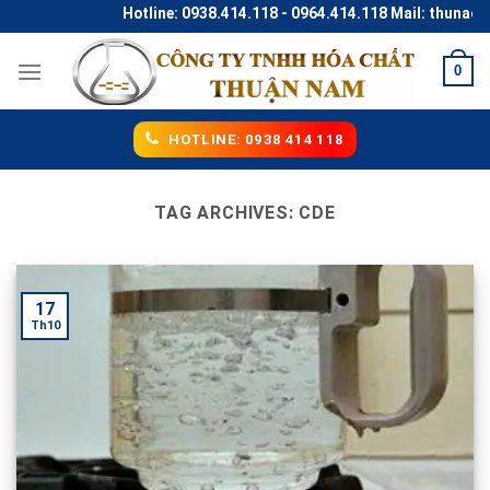
Skip
Hotline: 0938.414.118 - 0964.414.118 Mail: thunaco
to
content
0
HOTLINE: 0938 414 118
TAG ARCHIVES:
CDE
17
Th10