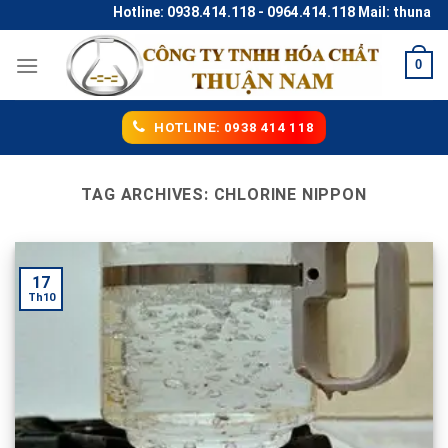
Skip
Hotline: 0938.414.118 - 0964.414.118 Mail: thunaco
to
content
0
HOTLINE: 0938 414 118
TAG ARCHIVES:
CHLORINE NIPPON
17
Th10