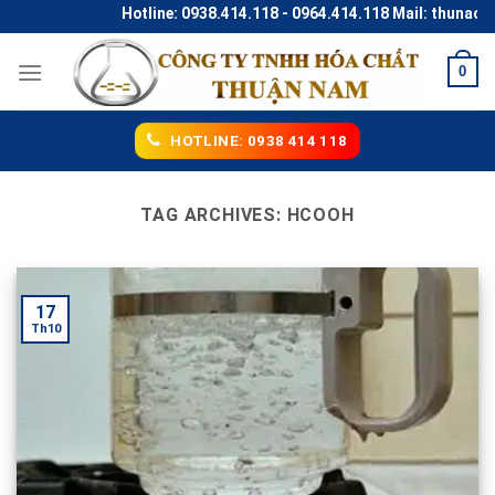
Skip
Hotline: 0938.414.118 - 0964.414.118 Mail: thunaco@
to
content
0
HOTLINE: 0938 414 118
TAG ARCHIVES:
HCOOH
17
Th10