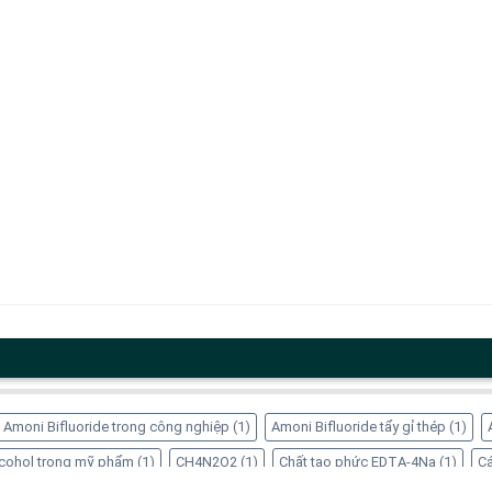
Amoni Bifluoride trong công nghiệp
(1)
Amoni Bifluoride tẩy gỉ thép
(1)
Alcohol trong mỹ phẩm
(1)
CH4N2O2
(1)
Chất tạo phức EDTA-4Na
(1)
Cá