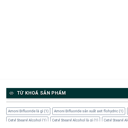
TỪ KHOÁ SẢN PHẨM
Amoni Bifluoride là gì
(1)
Amoni Bifluoride sản xuất axit flohydric
(1)
Cetyl Stearyl Alcohol
(1)
Cetyl Stearyl Alcohol là gì
(1)
Cetyl Stearyl 