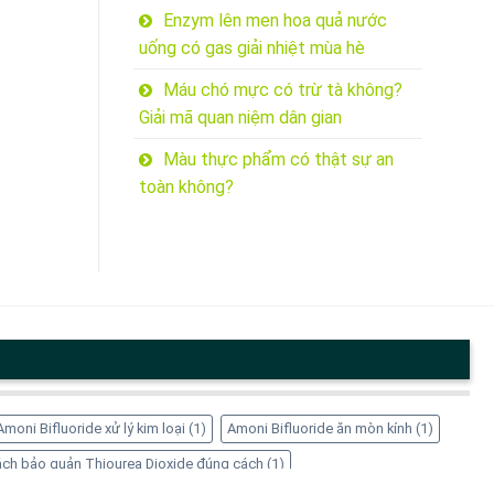
Enzym lên men hoa quả nước
uống có gas giải nhiệt mùa hè
Máu chó mực có trừ tà không?
Giải mã quan niệm dân gian
Màu thực phẩm có thật sự an
toàn không?
Amoni Bifluoride xử lý kim loại
(1)
Amoni Bifluoride ăn mòn kính
(1)
ch bảo quản Thiourea Dioxide đúng cách
(1)