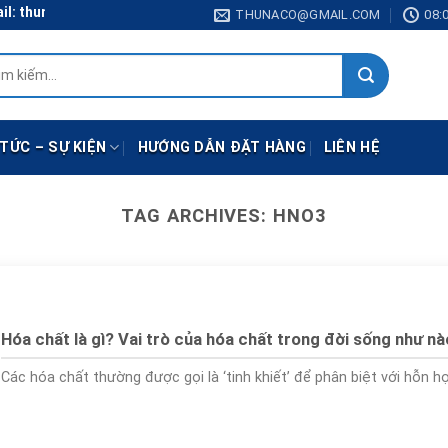
 thunaco@gmail.com
THUNACO@GMAIL.COM
08:0
:
 TỨC – SỰ KIỆN
HƯỚNG DẪN ĐẶT HÀNG
LIÊN HỆ
TAG ARCHIVES:
HNO3
Hóa chất là gì? Vai trò của hóa chất trong đời sống như n
Các hóa chất thường được gọi là ‘tinh khiết’ để phân biệt với hỗn hợp 