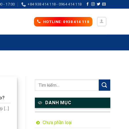
0 - 17:00
+84 938 414 118 - 0964 414 118
HOTLINE: 0938 414 118
ào?
DANH MỤC
[...]
Chưa phần loại