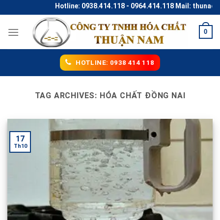
Skip
Hotline: 0938.414.118 - 0964.414.118 Mail: thunaco
to
content
0
HOTLINE: 0938 414 118
TAG ARCHIVES:
HÓA CHẤT ĐỒNG NAI
17
Th10