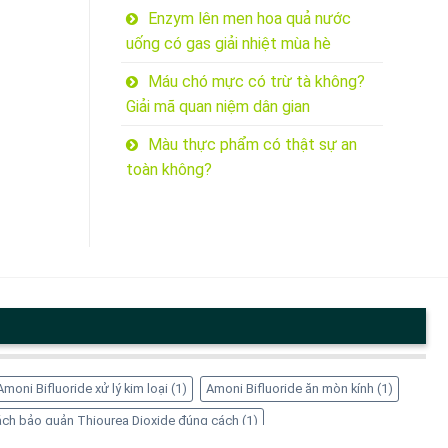
Enzym lên men hoa quả nước
uống có gas giải nhiệt mùa hè
Máu chó mực có trừ tà không?
Giải mã quan niệm dân gian
Màu thực phẩm có thật sự an
toàn không?
Amoni Bifluoride xử lý kim loại
(1)
Amoni Bifluoride ăn mòn kính
(1)
ch bảo quản Thiourea Dioxide đúng cách
(1)