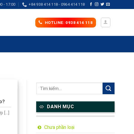
0 - 17:00
+84 938 414 118 - 0964 414 118
HOTLINE: 0938 414 118
ào?
DANH MỤC
[...]
Chưa phần loại