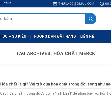
 thunaco@gmail.com
THUNACO@GMAIL.COM
08:0
:
 TỨC – SỰ KIỆN
HƯỚNG DẪN ĐẶT HÀNG
LIÊN HỆ
TAG ARCHIVES:
HÓA CHẤT MERCK
Hóa chất là gì? Vai trò của hóa chất trong đời sống như n
Các hóa chất thường được gọi là ‘tinh khiết’ để phân biệt với hỗn hợp 