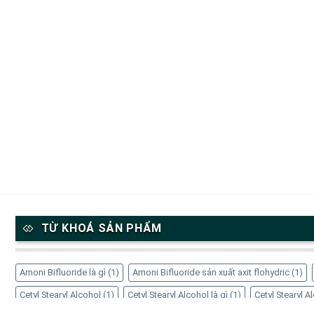
TỪ KHOÁ SẢN PHẨM
Amoni Bifluoride là gì
(1)
Amoni Bifluoride sản xuất axit flohydric
(1)
Cetyl Stearyl Alcohol
(1)
Cetyl Stearyl Alcohol là gì
(1)
Cetyl Stearyl 