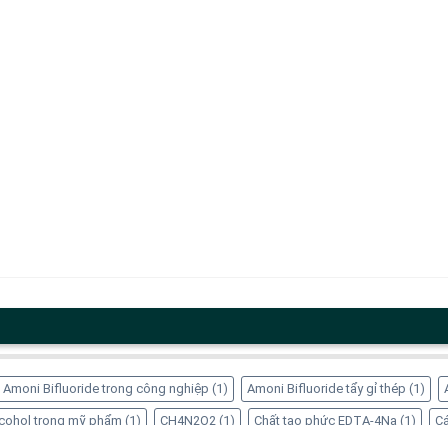
Amoni Bifluoride trong công nghiệp
(1)
Amoni Bifluoride tẩy gỉ thép
(1)
Alcohol trong mỹ phẩm
(1)
CH4N2O2
(1)
Chất tạo phức EDTA-4Na
(1)
Cá