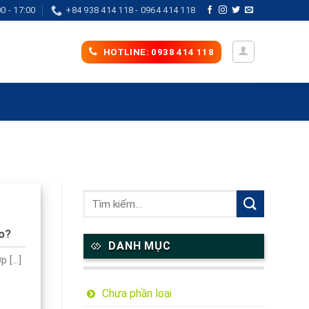
0 - 17:00
+84 938 414 118 - 0964 414 118
HOTLINE: 0938 414 118
ào?
DANH MỤC
[...]
Chưa phần loại