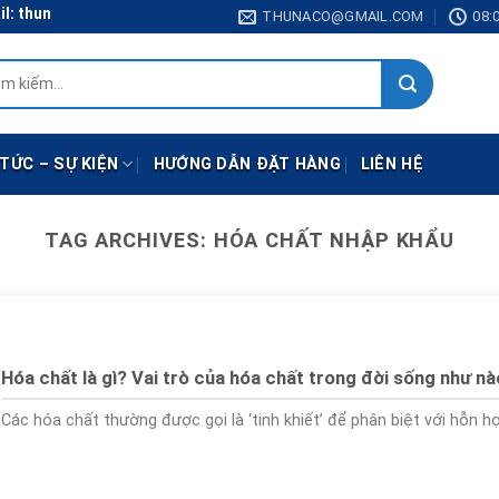
 thunaco@gmail.com
THUNACO@GMAIL.COM
08:0
:
 TỨC – SỰ KIỆN
HƯỚNG DẪN ĐẶT HÀNG
LIÊN HỆ
TAG ARCHIVES:
HÓA CHẤT NHẬP KHẨU
Hóa chất là gì? Vai trò của hóa chất trong đời sống như n
Các hóa chất thường được gọi là ‘tinh khiết’ để phân biệt với hỗn hợp 