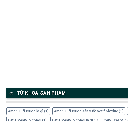
TỪ KHOÁ SẢN PHẨM
Amoni Bifluoride là gì
(1)
Amoni Bifluoride sản xuất axit flohydric
(1)
Cetyl Stearyl Alcohol
(1)
Cetyl Stearyl Alcohol là gì
(1)
Cetyl Stearyl 