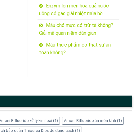
Enzym lên men hoa quả nước
uống có gas giải nhiệt mùa hè
Máu chó mực có trừ tà không?
Giải mã quan niệm dân gian
Màu thực phẩm có thật sự an
toàn không?
Amoni Bifluoride xử lý kim loại
(1)
Amoni Bifluoride ăn mòn kính
(1)
ch bảo quản Thiourea Dioxide đúng cách
(1)