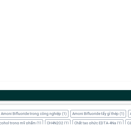
Amoni Bifluoride trong công nghiệp
(1)
Amoni Bifluoride tẩy gỉ thép
(1)
Alcohol trong mỹ phẩm
(1)
CH4N2O2
(1)
Chất tạo phức EDTA-4Na
(1)
Cá