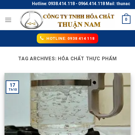
Skip
Hotline: 0938.414.118 - 0964.414.118 Mail: thunaco@
to
content
0
HOTLINE: 0938 414 118
TAG ARCHIVES:
HÓA CHẤT THỰC PHẨM
17
Th10