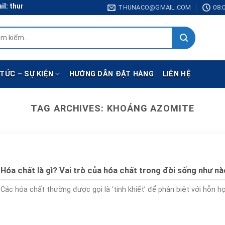
 thunaco@gmail.com
THUNACO@GMAIL.COM
08:0
:
 TỨC – SỰ KIỆN
HƯỚNG DẪN ĐẶT HÀNG
LIÊN HỆ
TAG ARCHIVES:
KHOÁNG AZOMITE
Hóa chất là gì? Vai trò của hóa chất trong đời sống như n
Các hóa chất thường được gọi là ‘tinh khiết’ để phân biệt với hỗn hợp 