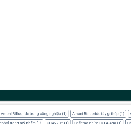
Amoni Bifluoride trong công nghiệp
(1)
Amoni Bifluoride tẩy gỉ thép
(1)
Alcohol trong mỹ phẩm
(1)
CH4N2O2
(1)
Chất tạo phức EDTA-4Na
(1)
Cá