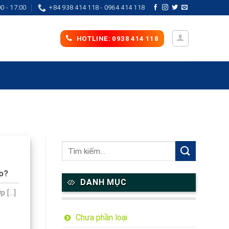
0 - 17:00
+84 938 414 118 - 0964 414 118
HOTLINE: 0938 414 118
ào?
DANH MỤC
[...]
Chưa phần loại