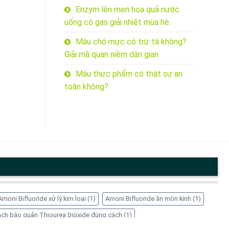
Enzym lên men hoa quả nước
uống có gas giải nhiệt mùa hè
Máu chó mực có trừ tà không?
Giải mã quan niệm dân gian
Màu thực phẩm có thật sự an
toàn không?
Amoni Bifluoride xử lý kim loại
(1)
Amoni Bifluoride ăn mòn kính
(1)
ch bảo quản Thiourea Dioxide đúng cách
(1)