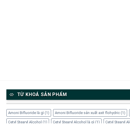
TỪ KHOÁ SẢN PHẨM
Amoni Bifluoride là gì
(1)
Amoni Bifluoride sản xuất axit flohydric
(1)
Cetyl Stearyl Alcohol
(1)
Cetyl Stearyl Alcohol là gì
(1)
Cetyl Stearyl 