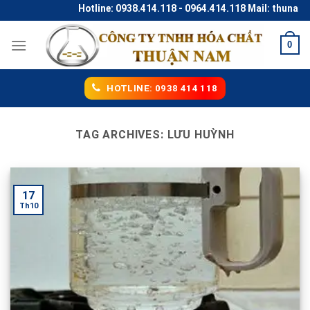
Skip
Hotline: 0938.414.118 - 0964.414.118 Mail: thunaco
to
content
0
HOTLINE: 0938 414 118
TAG ARCHIVES:
LƯU HUỲNH
17
Th10