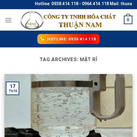
Skip
Hotline: 0938.414.118 - 0964.414.118 Mail: thunaco
to
content
0
HOTLINE: 0938 414 118
TAG ARCHIVES:
MẬT RỈ
17
Th10