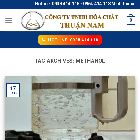
Skip
Hotline: 0938.414.118 - 0964.414.118 Mail: thunaco
to
content
0
HOTLINE: 0938 414 118
TAG ARCHIVES:
METHANOL
17
Th10