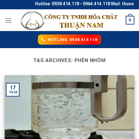
Skip
Hotline: 0938.414.118 - 0964.414.118 Mail: thunaco
to
content
0
HOTLINE: 0938 414 118
TAG ARCHIVES:
PHÈN NHÔM
17
Th10