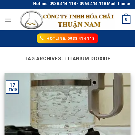
Skip
Hotline: 0938.414.118 - 0964.414.118 Mail: thunaco@
to
content
0
HOTLINE: 0938 414 118
TAG ARCHIVES:
TITANIUM DIOXIDE
17
Th10