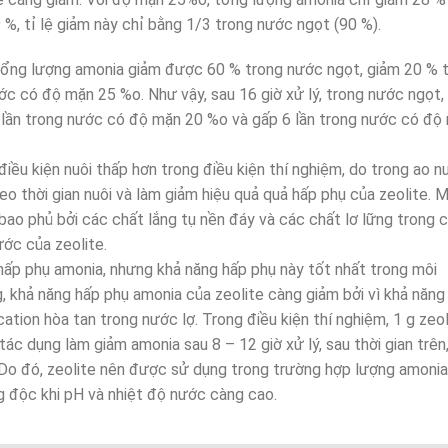
9 %, tỉ lệ giảm này chỉ bằng 1/3 trong nước ngọt (90 %).
e, tổng lượng amonia giảm được 60 % trong nước ngọt, giảm 20 % 
 có độ mặn 25 %o. Như vậy, sau 16 giờ xử lý, trong nước ngọt,
 lần trong nước có độ mặn 20 %o và gấp 6 lần trong nước có độ
iều kiện nuôi thấp hơn trong điều kiện thí nghiệm, do trong ao n
o thời gian nuôi và làm giảm hiệu quả quả hấp phụ của zeolite. 
ị bao phủ bởi các chất lắng tụ nền đáy và các chất lơ lững trong 
ớc của zeolite.
 hấp phụ amonia, nhưng khả năng hấp phụ này tốt nhất trong môi
 khả năng hấp phụ amonia của zeolite càng giảm bởi vì khả năng
ation hòa tan trong nước lợ. Trong điều kiện thí nghiệm, 1 g zeol
ác dụng làm giảm amonia sau 8 – 12 giờ xử lý, sau thời gian trên
 Do đó, zeolite nên được sử dụng trong trường hợp lượng amonia
g độc khi pH và nhiệt độ nước càng cao.