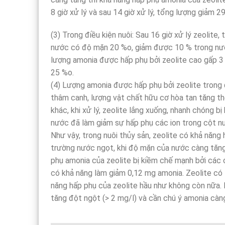
8 giờ xử lý và sau 14 giờ xử lý, tổng lượng giảm 2
(3) Trong điều kiện nuôi: Sau 16 giờ xử lý zeolit
nước có độ mặn 20 %o, giảm được 10 % trong nước
lượng amonia được hấp phụ bởi zeolite cao gấp 3
25 %o.
(4) Lượng amonia được hấp phụ bởi zeolite trong đ
thâm canh, lượng vật chất hữu cơ hòa tan tăng the
khác, khi xử lý, zeolite lắng xuống, nhanh chóng b
nước đã làm giảm sự hấp phụ các ion trong cột nư
Như vậy, trong nuôi thủy sản, zeolite có khả năng
trường nước ngọt, khi độ mặn của nước càng tăng,
phụ amonia của zeolite bị kiềm chế mạnh bởi các c
có khả năng làm giảm 0,12 mg amonia. Zeolite có t
năng hấp phụ của zeolite hầu như không còn nữa.
tăng đột ngột (> 2 mg/l) và cần chú ý amonia càn