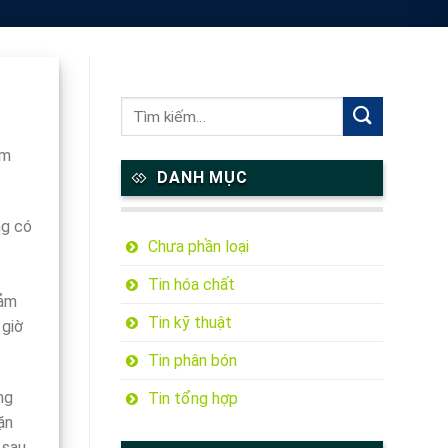
àm
DANH MỤC
ng có
Chưa phần loại
Tin hóa chất
iảm
Tin kỹ thuật
 giờ
Tin phân bón
ng
Tin tổng hợp
ặn
 sau