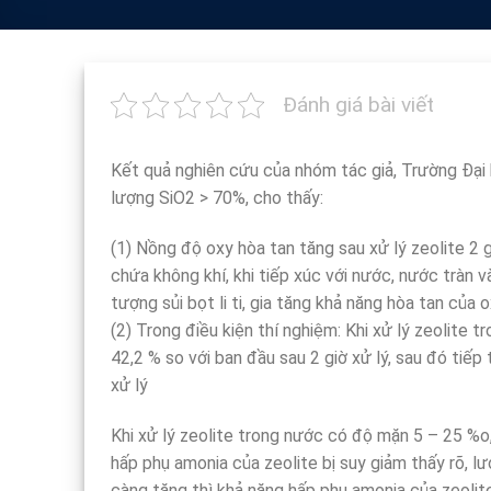
Đánh giá bài viết
Kết quả nghiên cứu của nhóm tác giả, Trường Đại 
lượng SiO2 > 70%, cho thấy:
(1) Nồng độ oxy hòa tan tăng sau xử lý zeolite 2 g
chứa không khí, khi tiếp xúc với nước, nước tràn 
tượng sủi bọt li ti, gia tăng khả năng hòa tan của 
(2) Trong điều kiện thí nghiệm: Khi xử lý zeolit
42,2 % so với ban đầu sau 2 giờ xử lý, sau đó tiế
xử lý
Khi xử lý zeolite trong nước có độ mặn 5 – 25 %o
hấp phụ amonia của zeolite bị suy giảm thấy rõ, 
càng tăng thì khả năng hấp phụ amonia của zeoli