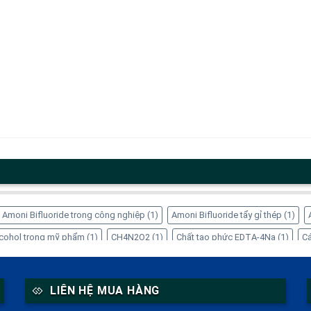
Amoni Bifluoride trong công nghiệp
(1)
Amoni Bifluoride tẩy gỉ thép
(1)
Alcohol trong mỹ phẩm
(1)
CH4N2O2
(1)
Chất tạo phức EDTA-4Na
(1)
Cá
ng dụng của Inositol
(1)
Công dụng của Sorbitol
(2)
Dung dịch Sorbitol
(
 trong thực phẩm
(1)
EDTA-4Na xử lý kim loại nặng
(1)
Glycerin tinh luyện
LIÊN HỆ MUA HÀNG
itol thực phẩm chức năng
(1)
Mua EDTA-4Na chính hãng
(1)
Mua Sorbitol