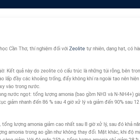
học Cần Thơ, thí nghiệm đối với
Zeolite
tự nhiên, dạng hạt, có h
iờ. Kết quả này do zeolite có cấu trúc là những túi rỗng, bên tro
vào lấp đầy các khoảng trống, đẩy không khí ra ngoài tạo nên hiện
oxy vào trong nước.
e trong nước ngọt: tổng lượng amonia (bao gồm NH3 và N-NH4+) g
p tục giảm nhanh đến 86 % sau 4 giờ xử lý và giảm đến 90% sau 12
, tổng lượng amonia giảm cao nhất sau 8 giờ xử lý, sau đó khả nă
lượng amonia trong ao gần như không thay đổi. Mặt khác, khi độ m
te càng giảm. Với độ mặn 25%o, tổng lượng amonia chỉ giảm 28 %