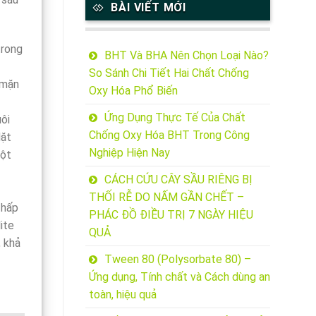
BÀI VIẾT MỚI
trong
BHT Và BHA Nên Chọn Loại Nào?
So Sánh Chi Tiết Hai Chất Chống
 mặn
Oxy Hóa Phổ Biến
Ứng Dụng Thực Tế Của Chất
uôi
Chống Oxy Hóa BHT Trong Công
Mặt
Nghiệp Hiện Nay
cột
CÁCH CỨU CÂY SẦU RIÊNG BỊ
THỐI RỄ DO NẤM GẦN CHẾT –
 hấp
PHÁC ĐỒ ĐIỀU TRỊ 7 NGÀY HIỆU
ite
QUẢ
, khả
Tween 80 (Polysorbate 80) –
Ứng dụng, Tính chất và Cách dùng an
toàn, hiệu quả