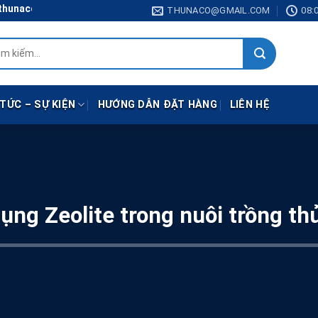
unaco@gmail.com
THUNACO@GMAIL.COM
08:0
:
 TỨC – SỰ KIỆN
HƯỚNG DẪN ĐẶT HÀNG
LIÊN HỆ
ụng Zeolite trong nuôi trồng th