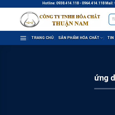
Skip
Hotline: 0938.414.118 - 0964.414.118 Mail: th
to
content
Tìm
kiếm
TRANG CHỦ
SẢN PHẨM HÓA CHẤT
TIN
ứng d