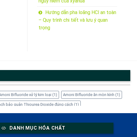
nguy hiểm của xyanua
Hướng dẫn pha loãng HCl an toàn
– Quy trình chi tiết và lưu ý quan
trọng
Amoni Bifluoride xử lý kim loại
(1)
Amoni Bifluoride ăn mòn kính
(1)
ch bảo quản Thiourea Dioxide đúng cách
(1)
1)
EDTA-4Na có tác dụng gì
(1)
EDTA-4Na có độc không
(1)
 giá sỉ
(1)
Inositol cho nữ giới
(1)
Inositol giảm cân
(1)
DANH MỤC HÓA CHẤT
 Solution ở đâu
(1)
Mua Thiourea Dioxide giá tốt ở đâu
(1)