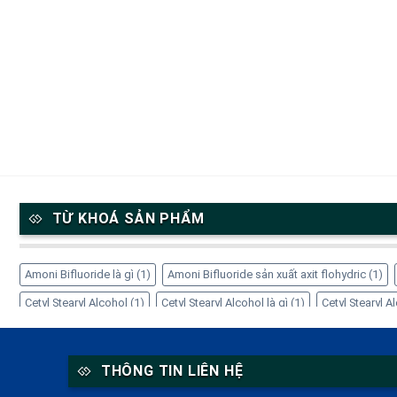
TỪ KHOÁ SẢN PHẨM
Amoni Bifluoride là gì
(1)
Amoni Bifluoride sản xuất axit flohydric
(1)
Cetyl Stearyl Alcohol
(1)
Cetyl Stearyl Alcohol là gì
(1)
Cetyl Stearyl 
Cách sử dụng EDTA-4Na
(1)
Công dụng của Amoni Bifluoride
(1)
Cô
EDTA-4Na giá bao nhiêu
(1)
EDTA-4Na trong mỹ phẩm
(1)
EDTA-4Na
THÔNG TIN LIÊN HỆ
Inositol hỗ trợ thần kinh
(1)
Inositol là gì
(1)
Inositol PCOS
(1)
Inos