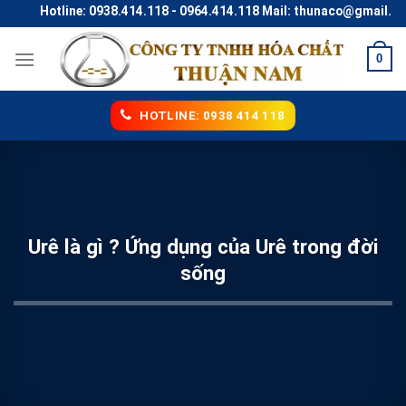
Skip
Hotline: 0938.414.118 - 0964.414.118 Mail: thunaco@gmail.com
to
content
0
HOTLINE: 0938 414 118
Urê là gì ? Ứng dụng của Urê trong đời
sống