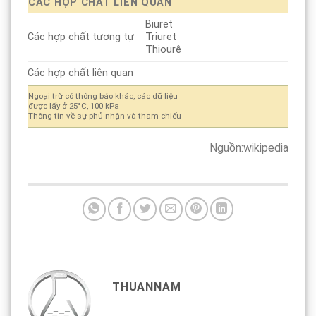
CÁC HỢP CHẤT LIÊN QUAN
Biuret
Các hợp chất tương tự
Triuret
Thiourê
Các hợp chất liên quan
Ngoại trừ có thông báo khác, các dữ liệu
được lấy ở
25°C, 100 kPa
Thông tin về sự phủ nhận và tham chiếu
Nguồn:wikipedia
THUANNAM