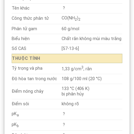
Tên khác
?
CO(NH
)
Công thức phân tử
2
2
Phân tử gam
60 g/mol
Biểu hiện
Chất rắn không mùi màu trắng
Số CAS
[57-13-6]
THUỘC TÍNH
3
Tỷ trọng
và pha
1,33 g/cm
, rắn
Độ hòa tan trong nước
108 g/100 ml (20 °C)
133 °C (406 K)
Điểm nóng chảy
bị phân hủy
Điểm sôi
không rõ
pK
?
a
pK
?
b