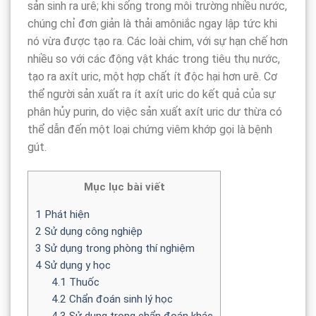
sản sinh ra urê; khi sống trong môi trường nhiều nước,
chúng chỉ đơn giản là thải amôniắc ngay lập tức khi
nó vừa được tạo ra. Các loài chim, với sự hạn chế hơn
nhiều so với các động vật khác trong tiêu thụ nước,
tạo ra axít uric, một hợp chất ít độc hại hơn urê. Cơ
thể người sản xuất ra ít axít uric do kết quả của sự
phân hủy purin, do việc sản xuất axít uric dư thừa có
thể dẫn đến một loại chứng viêm khớp gọi là bệnh
gút.
Mục lục bài viết
1
Phát hiện
2
Sử dụng công nghiệp
3
Sử dụng trong phòng thí nghiệm
4
Sử dụng y học
4.1
Thuốc
4.2
Chẩn đoán sinh lý học
4.3
Sử dụng trong chẩn đoán khác