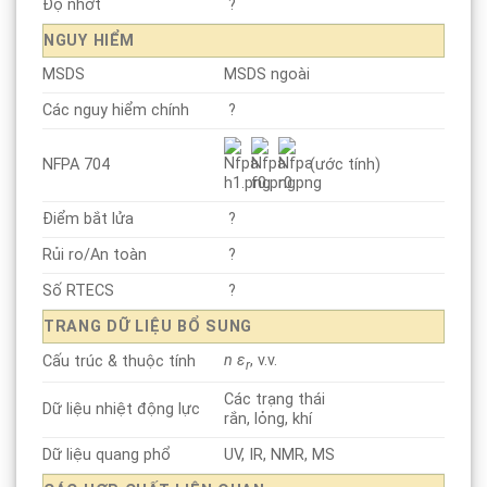
Độ nhớt
?
NGUY HIỂM
MSDS
MSDS ngoài
Các
nguy hiểm
chính
?
(ước tính)
NFPA 704
Điểm bắt lửa
?
Rủi ro/An toàn
?
Số
RTECS
?
TRANG DỮ LIỆU BỔ SUNG
n ε
, v.v.
Cấu trúc & thuộc tính
r
Các trạng thái
Dữ liệu nhiệt động lực
rắn, lỏng, khí
Dữ liệu quang phổ
UV
,
IR
,
NMR
,
MS