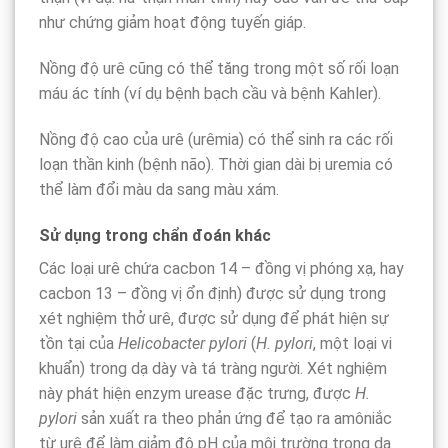
như chứng giảm hoạt động tuyến giáp.
Nồng độ urê cũng có thể tăng trong một số rối loạn
máu ác tính (ví dụ bệnh bạch cầu và bệnh Kahler).
Nồng độ cao của urê (urêmia) có thể sinh ra các rối
loạn thần kinh (bệnh não). Thời gian dài bị uremia có
thể làm đổi màu da sang màu xám.
Sử dụng trong chẩn đoán khác
Các loại urê chứa cacbon 14 – đồng vị phóng xạ, hay
cacbon 13 – đồng vị ổn định) được sử dụng trong
xét nghiệm thở urê, được sử dụng để phát hiện sự
tồn tại của
Helicobacter pylori
(
H. pylori
, một loại vi
khuẩn) trong dạ dày và tá tràng người. Xét nghiệm
này phát hiện enzym urease đặc trưng, được
H.
pylori
sản xuất ra theo phản ứng để tạo ra amôniắc
từ urê để làm giảm độ pH của môi trường trong dạ